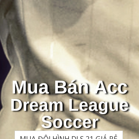
Mua Bán Acc
Dream League
Soccer
MUA ĐỘI HÌNH DLS 21 GIÁ RẺ