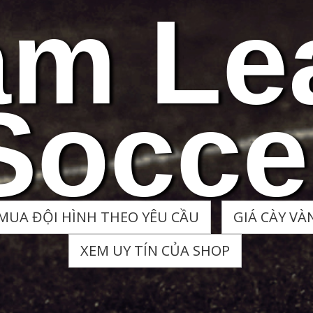
am Le
Socce
MUA ĐỘI HÌNH THEO YÊU CẦU
GIÁ CÀY VÀ
XEM UY TÍN CỦA SHOP