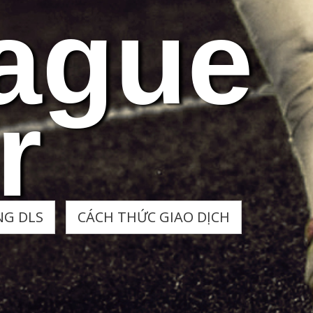
ague
r
NG DLS
CÁCH THỨC GIAO DỊCH