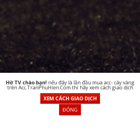
Hờ TV chào bạn!
nếu đây là lần đầu mua acc- cày vàng
trên Acc.TranPhuHien.Com thì hãy xem cách giao dịch
XEM CÁCH GIAO DỊCH
ĐÓNG
Home
kit-game
Kits CLB Hoàng Anh Gia Lai 20